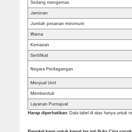
Sedang mengemas
Jaminan
Jumlah pesanan minimum
Warna
Kemasan
Sertifikat
Negara Perdagangan
Menjual Unit
Membentuk
Layanan Purnajual
Harap diperhatikan
: Data tabel di atas hanya untuk re
Bengkel kami untuk kawat las inti fluks Cina coc