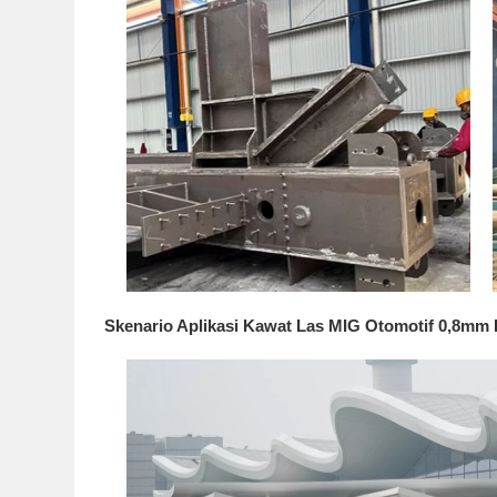
Skenario Aplikasi Kawat Las MIG Otomotif 0,8mm