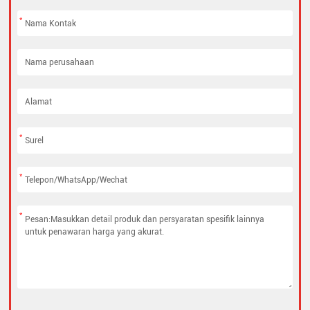
*
*
*
*