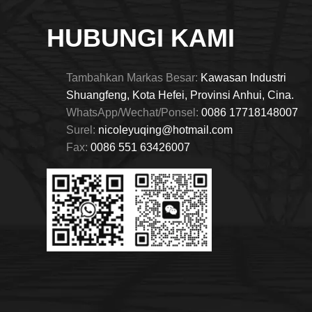
HUBUNGI KAMI
Tambahkan Markas Besar:
Kawasan Industri
Shuangfeng, Kota Hefei, Provinsi Anhui, Cina.
WhatsApp/Wechat/Ponsel:
0086 17718148007
Surel:
nicoleyuqing@hotmail.com
Fax:
0086 551 63426007