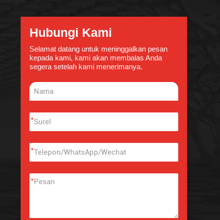
Hubungi Kami
Selamat datang untuk meninggalkan pesan
kepada kami, kami akan membalas Anda
segera setelah kami menerimanya.
*
*
*