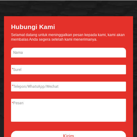
Hubungi Kami
Selamat datang untuk meninggalkan pesan kepada kami, kami akan
membalas Anda segera setelah kami menerimanya.
*
*
*
Kirim