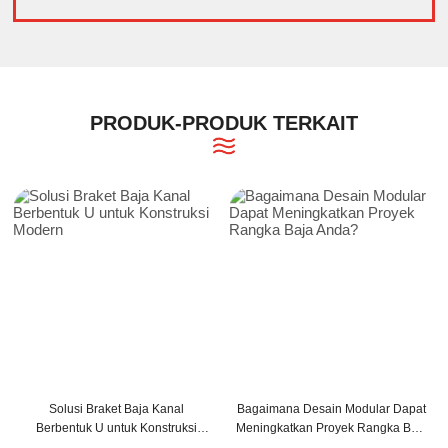
PRODUK-PRODUK TERKAIT
na Desain Modular Dapat
Bagaimana Balok Penopang C dan
Tips Pema
atkan Proyek Rangka Baja
Z Dapat Meningkatkan Struktur
untuk 
Anda?
Bangunan Anda?