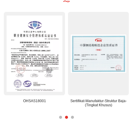
01
Sertifikat-Manufaktur-Struktur Baja-
Pusat Litbang yang Diaku
(Tingkat Khusus)