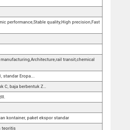
ic performance,Stable quality,High precision,Fast
anufacturing,Architecture,rail transit,chemical
, standar Eropa….
uk C, baja berbentuk Z…
ll.
ran kontainer, paket ekspor standar
teoritis