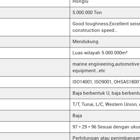
Honglu
5.000.000 Ton
Good toughness,Excellent seism
construction speed…
Mendukung
Luas wilayah 5.000.000m²
marine engineering,automotive m
equipment…etc
ISO14001, ISO9001, OHSAS18001
Baja berbentuk U, baja berbent
T/T, Tunai, L/C, Western Union, d
Baja
97 * 29 * 96 Sesuai dengan uku
Perhitungan atau penimbangan 