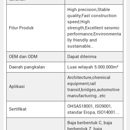
High precision,Stable
quality,Fast construction
speed,High
Fitur Produk
strength,Excellent seismic
performance,Environmenta
lly friendly and
sustainable…
OEM dan ODM
Dapat diterima
Daerah pangkalan
Luas wilayah 5.000.000m²
Architecture,chemical
equipment,rail
Aplikasi
transit,bridges,automotive
manufacturing…etc
OHSAS18001, ISO9001,
Sertifikat
standar Eropa, ISO14001….
Baja berbentuk C, baja
berbentuk Z, baja