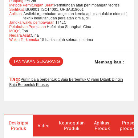
Panjang:
2~12m
Metode Perhitungan Berat:
Perhitungan atau penimbangan teoritis
Sertifikat:
ISO9001, ISO14001, OHSAS18001
Aplikasi:
Arsitektur, jembatan, angkutan kereta api, manufaktur otomotif,
teknik kelautan, dan peralatan kimia, dll.
Jangka waktu pembayaran:
TT/ LC
Pelabuhan Pemuatan:
Hefei atau Shanghai, Cina.
MOQ:
1 Ton
Negara Asal:
Cina
Waktu Terkemuka:
15 hari setelah setoran diterima
TANYAKAN SEKARANG
Membagikan :
Tag:
Purlin baja berbentuk C
Baja Berbentuk C yang Ditarik Dingin
Baja Berbentuk Khusus
Deskripsi
Keunggulan
Aplikasi
Proses
Video
Produk
Produk
Produk
produks