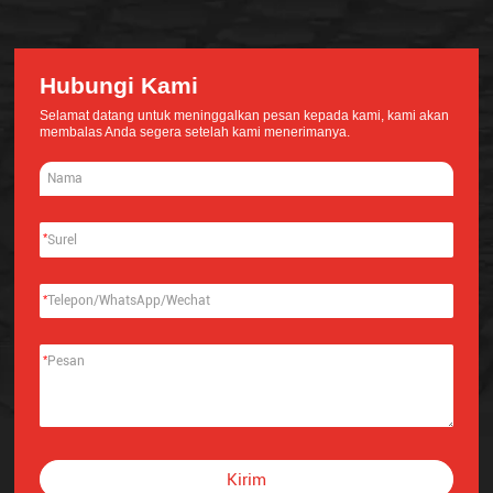
Hubungi Kami
Selamat datang untuk meninggalkan pesan kepada kami, kami akan
membalas Anda segera setelah kami menerimanya.
*
*
*
Kirim