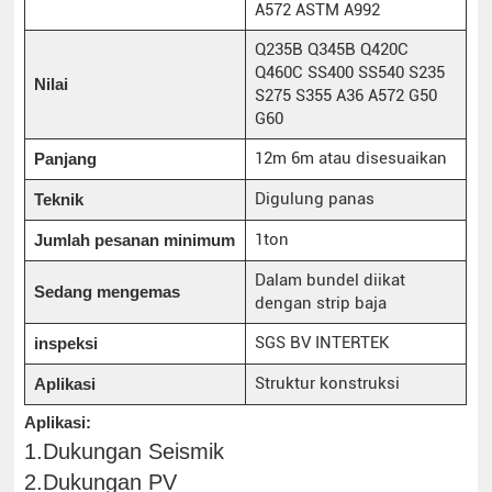
A572 ASTM A992
Q235B Q345B Q420C
Q460C SS400 SS540 S235
Nilai
S275 S355 A36 A572 G50
G60
12m 6m atau disesuaikan
Panjang
Digulung panas
Teknik
1ton
Jumlah pesanan minimum
Dalam bundel diikat
Sedang mengemas
dengan strip baja
SGS BV INTERTEK
inspeksi
Struktur konstruksi
Aplikasi
Aplikasi:
1.Dukungan Seismik
2.Dukungan PV