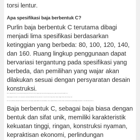
torsi lentur.
Apa spesifikasi baja berbentuk C?
Purlin baja berbentuk C terutama dibagi
menjadi lima spesifikasi berdasarkan
ketinggian yang berbeda: 80, 100, 120, 140,
dan 160. Ruang lingkup penggunaan dapat
bervariasi tergantung pada spesifikasi yang
berbeda, dan pemilihan yang wajar akan
dilakukan sesuai dengan persyaratan desain
konstruksi.
Selain itu, panjang baja berbentuk C umumnya ditentukan berdasarkan desain teknik konstruksi, namun mengingat kondisi transportasi dan pemasangan yang nyaman, panjang total umumnya tidak melebihi 12 meter.
Sebagai perpanjangan dari rantai industri struktur baja Honglu, jalur produksi baja purlin didistribusikan di lima basis produksi utama, termasuk Hefei, Anhui, Guoyang, Bozhou, Nanchuan, Chongqing, Tuanfeng, Hubei, dan Ruyang, Henan.
Saat ini, kami memiliki 60 jalur produksi baja C/Z pemotongan otomatis servo cerdas canggih, yang dapat digunakan untuk produksi pelubangan. Lebar dan tinggi dapat disesuaikan secara bebas, dan dapat memenuhi persyaratan penyesuaian pelanggan sesuai kebutuhan. Output bulanan lebih dari 50.000 ton.
Baja berbentuk C, sebagai baja biasa dengan
bentuk dan sifat unik, memiliki karakteristik
kekuatan tinggi, ringan, konstruksi nyaman,
kepraktisan ekonomi, perlindungan