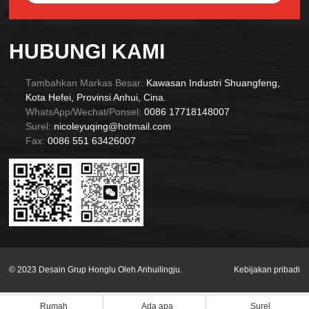
Alternative:
HUBUNGI KAMI
Tambahkan Markas Besar:
Kawasan Industri Shuangfeng,
Kota Hefei, Provinsi Anhui, Cina.
WhatsApp/Wechat/Ponsel:
0086 17718148007
Surel:
nicoleyuqing@hotmail.com
Fax:
0086 551 63426007
© 2023 Desain Grup Honglu Oleh Anhuilingju.
Kebijakan pribadi
Rumah
Ada apa
Surel