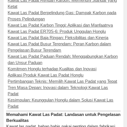
Kawat Las Padat Rendah Karbon: Memenuhi Standar yang
Ketat
Kawat Las Padat Berpelindung Gas: Dampak Karbon pada
Proses Pelindungan
Kawat Las Padat Karbon Tinggi: Aplikasi dan Manfaatnya
Kawat Las Padat ER70S-6: Produk Unggulan Honglu
Kawat Las Padat Baja Ringan: Fleksibilitas dan Kinerja
Kawat Las Padat Busur Terendam: Peran Karbon dalam
Pengelasan Busur Terendam
Kawat Las Padat Paduan Rendah: Menggabungkan Karbon
dan Unsur Paduan
Komitmen Honglu terhadap Kualitas dan Inovasi
Aplikasi Produk Kawat Las Padat Honglu
Pertimbangan Teknis: Memilih Kawat Las Padat yang Tepat
Tren Masa Depan: Inovasi dalam Teknologi Kawat Las
Padat
Kesimpulan: Keunggulan Honglu dalam Solusi Kawat Las
Padat
Memahami Kawat Las Padat: Landasan untuk Pengelasan
Berkualitas
Kawat las padat, bahan habis pakai penting dalam fabrikasi