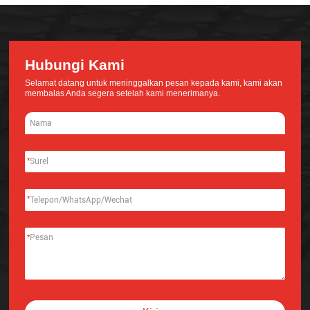
Hubungi Kami
Selamat datang untuk meninggalkan pesan kepada kami, kami akan
membalas Anda segera setelah kami menerimanya.
*
*
*