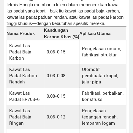
teknis Honglu membantu klien dalam mencocokkan kawat
las padat yang tepat—baik itu kawat las padat baja karbon,
kawat las padat paduan rendah, atau kawat las padat karbon
tinggi khusus—dengan kebutuhan spesifik mereka.
Kandungan
Nama Produk
Aplikasi Utama
Karbon Khas (%)
Kawat Las
Pengelasan umum,
Padat Baja
0.06-0.15
fabrikasi struktur
Karbon
Kawat Las
Otomotif,
Padat Karbon
0.03-0.08
pembuatan kapal,
Rendah
jalur pipa
Kawat Las
Fabrikasi, perbaikan,
0.08-0.15
Padat ER70S-6
konstruksi
Kawat Las
Pengelasan
Padat Baja
0.06-0.12
tegangan rendah,
Ringan
lembaran logam