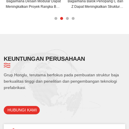
 Desain Modular Dapat
Bagaimana Balok Penopang C dan
Tips Pemasa
kan Proyek Rangka Baja
Z Dapat Meningkatkan Struktur
untuk Ef
Anda?
Bangunan Anda?
KEUNTUNGAN PERUSAHAAN
Grup Honglu, terutama berfokus pada pembuatan struktur baja
berkualitas tinggi dan penelitian dan pengembangan teknologi
prefabrikasi.
HUBUNGI KAMI