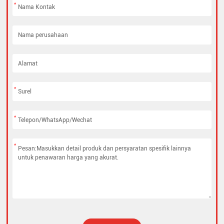
*
*
*
*