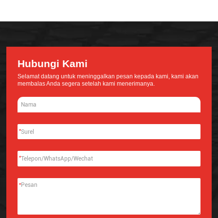
Hubungi Kami
Selamat datang untuk meninggalkan pesan kepada kami, kami akan
membalas Anda segera setelah kami menerimanya.
*
*
*