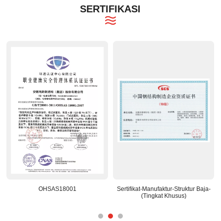
SERTIFIKASI
OHSAS18001
Sertifikat-Manufaktur-Struktur Baja-
Pu
(Tingkat Khusus)