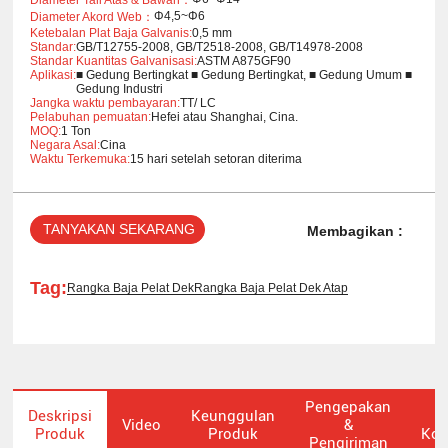
Φ4,5~Φ6
Diameter Akord Web：
Ketebalan Plat Baja Galvanis:
0,5 mm
Standar:
GB/T12755-2008, GB/T2518-2008, GB/T14978-2008
Standar Kuantitas Galvanisasi:
ASTM A875GF90
Aplikasi:
■ Gedung Bertingkat ■ Gedung Bertingkat, ■ Gedung Umum ■
Gedung Industri
Jangka waktu pembayaran:
TT/ LC
Pelabuhan pemuatan:
Hefei atau Shanghai, Cina.
MOQ:
1 Ton
Negara Asal:
Cina
Waktu Terkemuka:
15 hari setelah setoran diterima
TANYAKAN SEKARANG
Membagikan :
Tag:
Rangka Baja Pelat Dek
Rangka Baja Pelat Dek Atap
Pengepakan
Deskripsi
Keunggulan
P
Video
&
Produk
Produk
Kon
Pengiriman