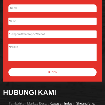
*
*
*
Kirim
Alternative:
HUBUNGI KAMI
Tambahkan Markas Besar:
Kawasan Industri Shuangfeng,