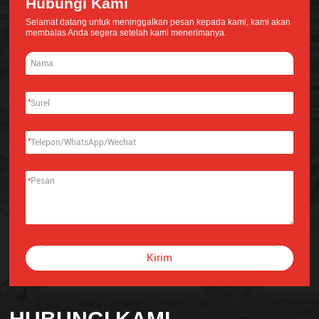
Hubungi Kami
Selamat datang untuk meninggalkan pesan kepada kami, kami akan
membalas Anda segera setelah kami menerimanya.
*
*
*
Kirim
Alternative: