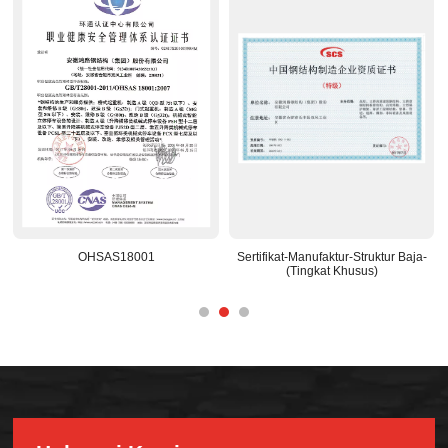
OHSAS18001
Sertifikat-Manufaktur-Struktur Baja-
Pusat Li
(Tingkat Khusus)