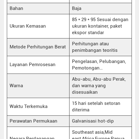
Bahan
Baja
85 * 29 * 95 Sesuai dengan
Ukuran Kemasan
ukuran kontainer, paket
ekspor standar
Perhitungan atau
Metode Perhitungan Berat
penimbangan teoritis
Pengelasan, Pelubangan,
Layanan Pemrosesan
Pemotongan…
Abu-abu, Abu-abu Perak,
Warna
dan warna yang
disesuaikan
15 hari setelah setoran
Waktu Terkemuka
diterima
Perawatan Permukaan
Galvanisasi hot-dip
Southeast asia,Mid
Negara Perdagangan
east,Africa,Europe,Papua