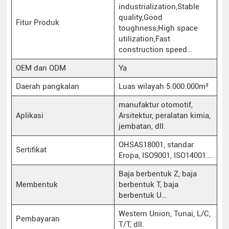
industrialization,Stable
quality,Good
Fitur Produk
toughness,High space
utilization,Fast
construction speed…
OEM dan ODM
Ya
Daerah pangkalan
Luas wilayah 5.000.000m²
manufaktur otomotif,
Aplikasi
Arsitektur, peralatan kimia,
jembatan, dll.
OHSAS18001, standar
Sertifikat
Eropa, ISO9001, ISO14001….
Baja berbentuk Z, baja
Membentuk
berbentuk T, baja
berbentuk U…
Western Union, Tunai, L/C,
Pembayaran
T/T, dll.