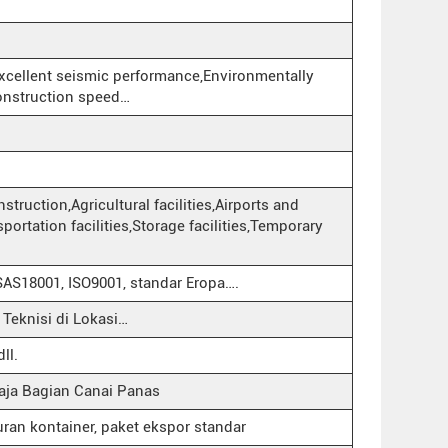
xcellent seismic performance,Environmentally
construction speed…
struction,Agricultural facilities,Airports and
portation facilities,Storage facilities,Temporary
HSAS18001, ISO9001, standar Eropa….
Teknisi di Lokasi…
ll.
aja Bagian Canai Panas
uran kontainer, paket ekspor standar