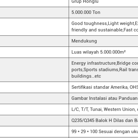
Grup Honglu
5.000.000 Ton
Good toughness,Light weight,E
friendly and sustainable,Fast 
Mendukung
Luas wilayah 5.000.000m²
Energy infrastructure,Bridge con
ports,Sports stadiums,Rail trans
buildings…etc
Sertifikasi standar Amerika, O
Gambar Instalasi atau Panduan 
L/C, T/T, Tunai, Western Union, d
Q235/Q345 Balok H Dilas dan B
99 * 29 * 100 Sesuai dengan uk