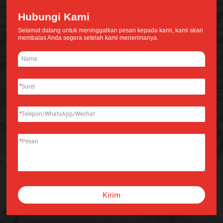
Hubungi Kami
Selamat datang untuk meninggalkan pesan kepada kami, kami akan
membalas Anda segera setelah kami menerimanya.
*
*
*
Kirim
Alternative: