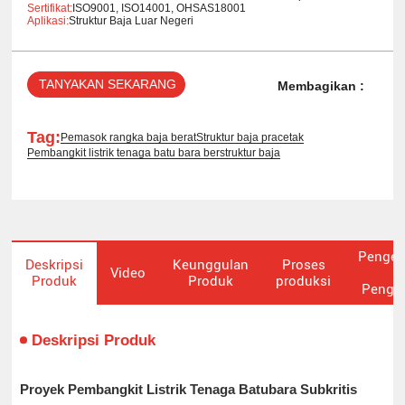
Sertifikat:
ISO9001, ISO14001, OHSAS18001
Aplikasi:
Struktur Baja Luar Negeri
TANYAKAN SEKARANG
Membagikan :
Tag:
Pemasok rangka baja berat
Struktur baja pracetak
Pembangkit listrik tenaga batu bara berstruktur baja
Penge
Deskripsi
Keunggulan
Proses
Video
&
Produk
Produk
produksi
Pengir
Deskripsi Produk
Proyek Pembangkit Listrik Tenaga Batubara Subkritis