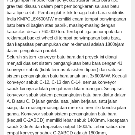
gravitasi disusun dalam parit pembongkaran saluran batu
bara tipe celah. Pembangkit listrik tenaga batu bara subkritis
India KMPCL6X600MW memiliki enam tempat penyimpanan
batu bara di bagian atas pabrik, masing-masing dengan
kapasitas desain 760.000 ton. Terdapat tiga penumpuk dan
reklamasi bucket wheel di tempat penyimpanan batu bara,
dan kapasitas penumpukan dan reklamasi adalah 1800t/jam
dalam pengaturan paralel.
Seluruh sistem konveyor batu bara dari proyek ini dibagi
menjadi dua set sistem pengangkutan batu bara dengan 41
konveyor sabuk (tidak termasuk sistem tipper) dan satu set
sistem pengangkutan batu bara untuk unit 3x600MW. Kecuali
konveyor sabuk C-12, C-13 dan C-14, semua konveyor
sabuk lainnya adalah pengaturan dalam ruangan. Setiap set
konveyor sabuk sistem pengangkutan batu bara diatur dalam
A, B atau C, D jalan ganda, satu jalan berjalan, satu jalan
siaga, dan masing-masing dari mereka memiliki kondisi jalan
ganda. Konveyor sabuk sistem pengangkutan batu bara
(kecuali C-2ABCD) memiliki lebar sabuk 1400mm, kecepatan
sabuk 3,0m/s dan kapasitas output 1800t/h. Lebar sabuk dari
empat konveyor sabuk C-2ABCD adalah 1800mm,