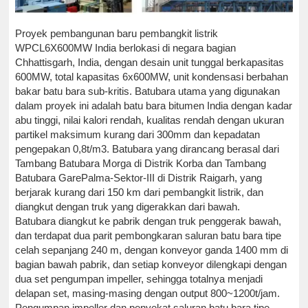
Proyek pembangunan baru pembangkit listrik
WPCL6X600MW India berlokasi di negara bagian
Chhattisgarh, India, dengan desain unit tunggal berkapasitas
600MW, total kapasitas 6x600MW, unit kondensasi berbahan
bakar batu bara sub-kritis. Batubara utama yang digunakan
dalam proyek ini adalah batu bara bitumen India dengan kadar
abu tinggi, nilai kalori rendah, kualitas rendah dengan ukuran
partikel maksimum kurang dari 300mm dan kepadatan
pengepakan 0,8t/m3. Batubara yang dirancang berasal dari
Tambang Batubara Morga di Distrik Korba dan Tambang
Batubara GarePalma-Sektor-III di Distrik Raigarh, yang
berjarak kurang dari 150 km dari pembangkit listrik, dan
diangkut dengan truk yang digerakkan dari bawah.
Batubara diangkut ke pabrik dengan truk penggerak bawah,
dan terdapat dua parit pembongkaran saluran batu bara tipe
celah sepanjang 240 m, dengan konveyor ganda 1400 mm di
bagian bawah pabrik, dan setiap konveyor dilengkapi dengan
dua set pengumpan impeller, sehingga totalnya menjadi
delapan set, masing-masing dengan output 800~1200t/jam.
Pengumpan impeller dan penyekat saluran batu bara tipe