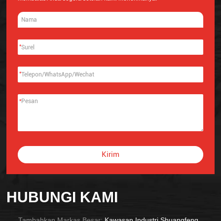
*
*
*
Kirim
Alternative:
HUBUNGI KAMI
Tambahkan Markas Besar:
Kawasan Industri Shuangfeng,