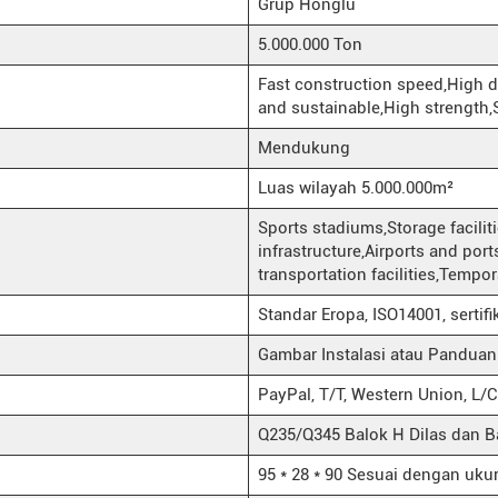
Grup Honglu
5.000.000 Ton
Fast construction speed,High de
and sustainable,High strength,S
Mendukung
Luas wilayah 5.000.000m²
Sports stadiums,Storage facilit
infrastructure,Airports and port
transportation facilities,Tempo
Standar Eropa, ISO14001, sertif
Gambar Instalasi atau Panduan 
PayPal, T/T, Western Union, L/C,
Q235/Q345 Balok H Dilas dan B
95 * 28 * 90 Sesuai dengan uku