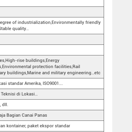
gree of industrialization,Environmentally friendly
table quality…
ies,High-rise buildings,Energy
s,Environmental protection facilities,Rail
rary buildings,Marine and military engineering…etc
ikasi standar Amerika, ISO9001….
Teknisi di Lokasi…
 dll.
aja Bagian Canai Panas
ran kontainer, paket ekspor standar