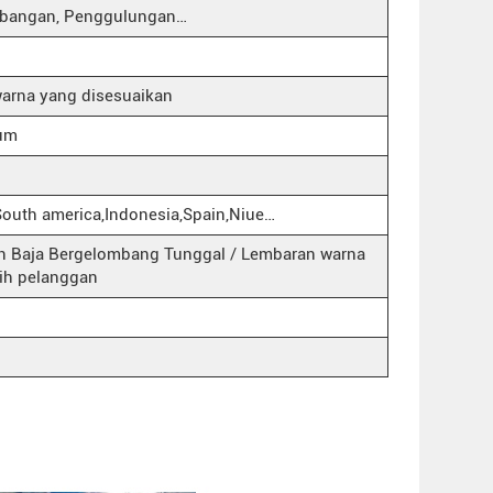
ubangan, Penggulungan…
arna yang disesuaikan
ium
,South america,Indonesia,Spain,Niue…
n Baja Bergelombang Tunggal / Lembaran warna
lih pelanggan