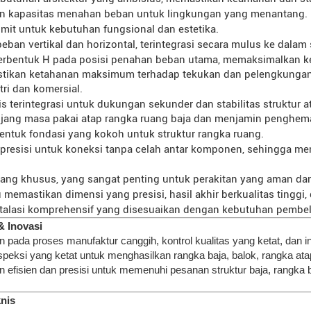
an kapasitas menahan beban untuk lingkungan yang menantang.
mit untuk kebutuhan fungsional dan estetika.
n vertikal dan horizontal, terintegrasi secara mulus ke dalam 
bentuk H pada posisi penahan beban utama, memaksimalkan ke
tikan ketahanan maksimum terhadap tekukan dan pelengkungan. 
ri dan komersial.
 terintegrasi untuk dukungan sekunder dan stabilitas struktur
ang masa pakai atap rangka ruang baja dan menjamin penghemat
ntuk fondasi yang kokoh untuk struktur rangka ruang.
resisi untuk koneksi tanpa celah antar komponen, sehingga meni
ang khusus, yang sangat penting untuk perakitan yang aman dan
 memastikan dimensi yang presisi, hasil akhir berkualitas tinggi
stalasi komprehensif yang disesuaikan dengan kebutuhan pembel
& Inovasi
an pada proses manufaktur canggih, kontrol kualitas yang ketat, da
nspeksi yang ketat untuk menghasilkan rangka baja, balok, rangka a
an efisien dan presisi untuk memenuhi pesanan struktur baja, rangka 
nis