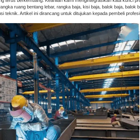
 terus berkembang. Keahlian kami mengintegrasikan kata kunci produ
angka ruang bentang lebar, rangka baja, kisi baja, balok baja, balok
lusi teknik. Artikel ini dirancang untuk ditujukan kepada pembeli profe