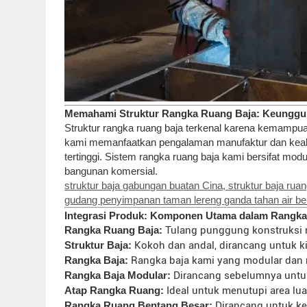
Memahami Struktur Rangka Ruang Baja: Keunggu
Struktur rangka ruang baja terkenal karena kemampuann
kami memanfaatkan pengalaman manufaktur dan keahl
tertinggi. Sistem rangka ruang baja kami bersifat modu
bangunan komersial.
struktur baja gabungan buatan Cina, struktur baja rua
gudang penyimpanan taman lereng ganda tahan air berku
Integrasi Produk: Komponen Utama dalam Rangka
Rangka Ruang Baja:
Tulang punggung konstruksi 
Struktur Baja:
Kokoh dan andal, dirancang untuk kin
Rangka Baja:
Rangka baja kami yang modular dan 
Rangka Baja Modular:
Dirancang sebelumnya untuk
Atap Rangka Ruang:
Ideal untuk menutupi area lu
Rangka Ruang Bentang Besar:
Dirancang untuk keb