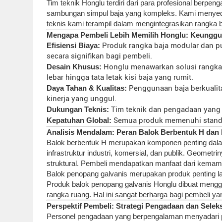
Tim teknik Honglu terdiri dari para profesional berpen
sambungan simpul baja yang kompleks. Kami menyediaka
teknis kami terampil dalam mengintegrasikan rangka b
Mengapa Pembeli Lebih Memilih Honglu: Keunggul
Efisiensi Biaya:
Produk rangka baja modular dan p
secara signifikan bagi pembeli.
Desain Khusus:
Honglu menawarkan solusi rangka r
lebar hingga tata letak kisi baja yang rumit.
Daya Tahan & Kualitas:
Penggunaan baja berkualita
kinerja yang unggul.
Dukungan Teknis:
Tim teknik dan pengadaan yang 
Kepatuhan Global:
Semua produk memenuhi standar 
Analisis Mendalam: Peran Balok Berbentuk H dan 
Balok berbentuk H merupakan komponen penting dalam
infrastruktur industri, komersial, dan publik. Geomet
struktural. Pembeli mendapatkan manfaat dari kemam
Balok penopang galvanis merupakan produk penting l
Produk balok penopang galvanis Honglu dibuat meng
rangka ruang. Hal ini sangat berharga bagi pembeli y
Perspektif Pembeli: Strategi Pengadaan dan Sele
Personel pengadaan yang berpengalaman menyadari pen