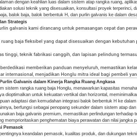
galaman dengan keahlian luas dalam sistem atap rangka ruang, aplikasi
n solusi teknik yang disesuaikan, konsultasi proyek terperinci, da
aja, balok baja, balok berbentuk H, dan purlin galvanis ke dalam des
an Strategis
urlin galvanis kami dirancang untuk pemasangan cepat dan per
uang baja fleksibel yang dapat disesuaikan dengan kebutuhan p
s tinggi, teknik fabrikasi canggih, dan lapisan pelindung terma
berdedikasi memberikan panduan menyeluruh, memastikan kelan
internasional, menjadikan Honglu mitra ideal bagi pembeli yang
Purlin Galvanis dalam Kinerja Rangka Ruang Angkasa
 sistem rangka ruang baja Honglu, menawarkan kapasitas menahan 
rinya dioptimalkan untuk kekuatan vertikal dan horizontal, meminima
puan adaptasi dan kemudahan integrasi balok berbentuk H ke dalam 
ainnya, berfungsi sebagai penopang sekunder dalam sistem atap dan
gunakan baja galvanis premium, memastikan perlindungan terhadap 
ang memprioritaskan penghematan biaya perawatan dan nilai jangka p
ksi Pemasok
tingnya keandalan pemasok, kualitas produk, dan dukungan teknis s