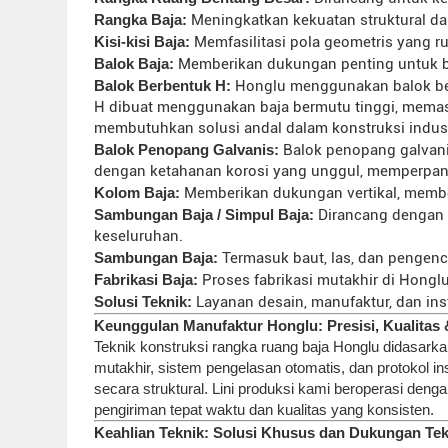
Rangka Baja:
Meningkatkan kekuatan struktural d
Kisi-kisi Baja:
Memfasilitasi pola geometris yang ru
Balok Baja:
Memberikan dukungan penting untuk beba
Balok Berbentuk H:
Honglu menggunakan balok ber
H dibuat menggunakan baja bermutu tinggi, memas
membutuhkan solusi andal dalam konstruksi indust
Balok Penopang Galvanis:
Balok penopang galvanis
dengan ketahanan korosi yang unggul, memperpanj
Kolom Baja:
Memberikan dukungan vertikal, membe
Sambungan Baja / Simpul Baja:
Dirancang dengan p
keseluruhan.
Sambungan Baja:
Termasuk baut, las, dan pengenc
Fabrikasi Baja:
Proses fabrikasi mutakhir di Honglu
Solusi Teknik:
Layanan desain, manufaktur, dan in
Keunggulan Manufaktur Honglu: Presisi, Kualitas 
Teknik konstruksi rangka ruang baja Honglu didasark
mutakhir, sistem pengelasan otomatis, dan protokol i
secara struktural. Lini produksi kami beroperasi deng
pengiriman tepat waktu dan kualitas yang konsisten.
Keahlian Teknik: Solusi Khusus dan Dukungan Tek