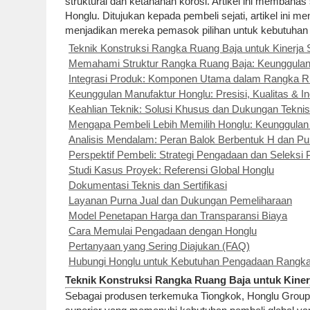
struktural dan ketahanan korosi. Artikel ini membaha
Honglu. Ditujukan kepada pembeli sejati, artikel ini
menjadikan mereka pemasok pilihan untuk kebutuhan 
Teknik Konstruksi Rangka Ruang Baja untuk Kinerja 
Memahami Struktur Rangka Ruang Baja: Keunggulan
Integrasi Produk: Komponen Utama dalam Rangka R
Keunggulan Manufaktur Honglu: Presisi, Kualitas & I
Keahlian Teknik: Solusi Khusus dan Dukungan Tekni
Mengapa Pembeli Lebih Memilih Honglu: Keunggulan 
Analisis Mendalam: Peran Balok Berbentuk H dan Pu
Perspektif Pembeli: Strategi Pengadaan dan Seleks
Studi Kasus Proyek: Referensi Global Honglu
Dokumentasi Teknis dan Sertifikasi
Layanan Purna Jual dan Dukungan Pemeliharaan
Model Penetapan Harga dan Transparansi Biaya
Cara Memulai Pengadaan dengan Honglu
Pertanyaan yang Sering Diajukan (FAQ)
Hubungi Honglu untuk Kebutuhan Pengadaan Rangk
Teknik Konstruksi Rangka Ruang Baja untuk Kiner
Sebagai produsen terkemuka Tiongkok, Honglu Group (d