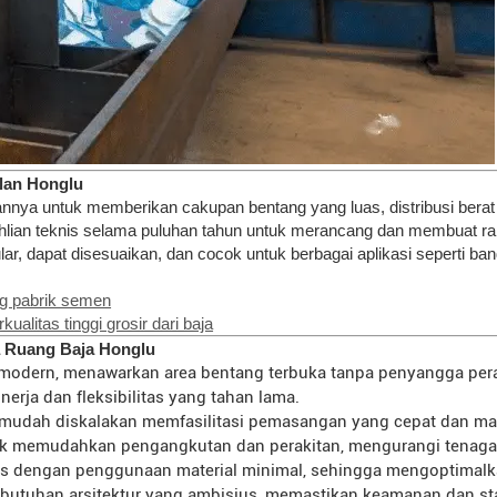
lan Honglu
ya untuk memberikan cakupan bentang yang luas, distribusi berat yan
ian teknis selama puluhan tahun untuk merancang dan membuat ran
lar, dapat disesuaikan, dan cocok untuk berbagai aplikasi seperti ba
ng pabrik semen
alitas tinggi grosir dari baja
 Ruang Baja Honglu
modern, menawarkan area bentang terbuka tanpa penyangga pera
erja dan fleksibilitas yang tahan lama.
mudah diskalakan memfasilitasi pemasangan yang cepat dan man
 memudahkan pengangkutan dan perakitan, mengurangi tenaga ke
as dengan penggunaan material minimal, sehingga mengoptimalkan
utuhan arsitektur yang ambisius, memastikan keamanan dan stab