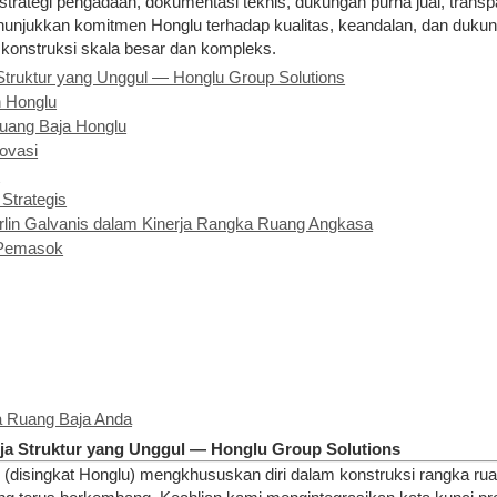
s strategi pengadaan, dokumentasi teknis, dukungan purna jual, tra
 menunjukkan komitmen Honglu terhadap kualitas, keandalan, dan duk
konstruksi skala besar dan kompleks.
Struktur yang Unggul — Honglu Group Solutions
 Honglu
uang Baja Honglu
novasi
s
Strategis
rlin Galvanis dalam Kinerja Rangka Ruang Angkasa
i Pemasok
a Ruang Baja Anda
ja Struktur yang Unggul — Honglu Group Solutions
isingkat Honglu) mengkhususkan diri dalam konstruksi rangka ruang