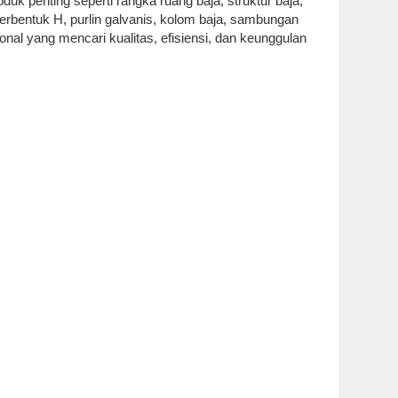
k penting seperti rangka ruang baja, struktur baja,
 berbentuk H, purlin galvanis, kolom baja, sambungan
sional yang mencari kualitas, efisiensi, dan keunggulan