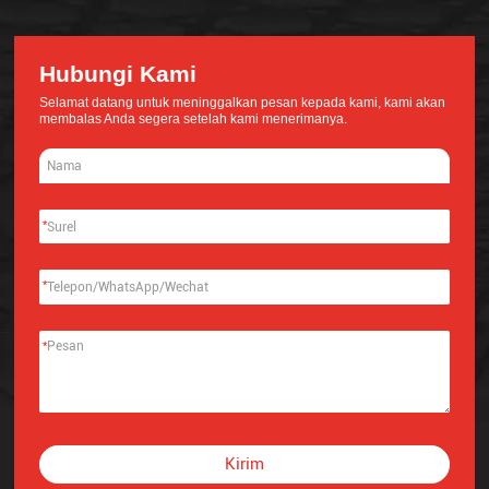
Hubungi Kami
Selamat datang untuk meninggalkan pesan kepada kami, kami akan
membalas Anda segera setelah kami menerimanya.
*
*
*
Kirim