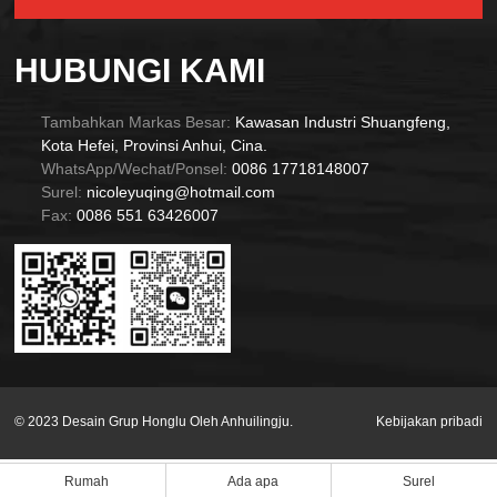
Alternative:
HUBUNGI KAMI
Tambahkan Markas Besar:
Kawasan Industri Shuangfeng,
Kota Hefei, Provinsi Anhui, Cina.
WhatsApp/Wechat/Ponsel:
0086 17718148007
Surel:
nicoleyuqing@hotmail.com
Fax:
0086 551 63426007
© 2023 Desain Grup Honglu Oleh Anhuilingju.
Kebijakan pribadi
Rumah
Ada apa
Surel